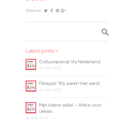
Share on
Zoeken
naar:
Latest posts
Cultuurspecial Vrij Nederland
21 mei 2017
Filmpjes ‘Wij waren hier eerst’
21 mei 2017
Mijn kleine safari – Afrika voor
ukkies
21 mei 2017