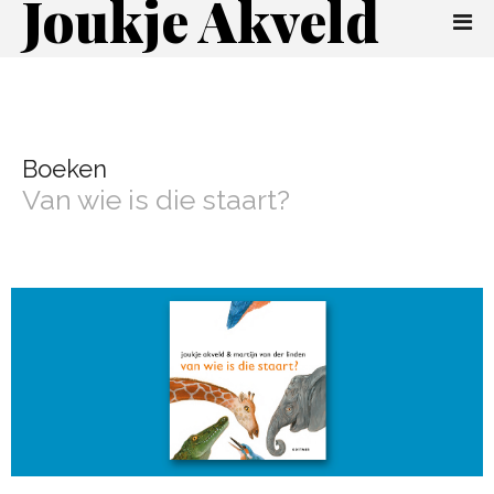
Joukje Akveld
Boeken
Van wie is die staart?