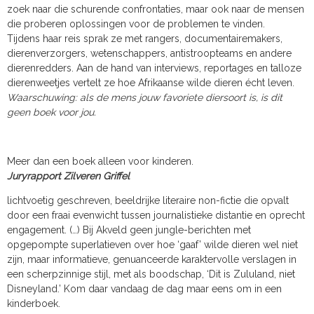
zoek naar die schurende confrontaties, maar ook naar de mensen
die proberen oplossingen voor de problemen te vinden.
Tijdens haar reis sprak ze met rangers, documentairemakers,
dierenverzorgers, wetenschappers, antistroopteams en andere
dierenredders. Aan de hand van interviews, reportages en talloze
dierenweetjes vertelt ze hoe Afrikaanse wilde dieren écht leven.
Waarschuwing: als de mens jouw favoriete diersoort is, is dit
geen boek voor jou.
Meer dan een boek alleen voor kinderen.
Juryrapport Zilveren Griffel
lichtvoetig geschreven, beeldrijke literaire non-fictie die opvalt
door een fraai evenwicht tussen journalistieke distantie en oprecht
engagement. (…) Bij Akveld geen jungle-berichten met
opgepompte superlatieven over hoe ‘gaaf’ wilde dieren wel niet
zijn, maar informatieve, genuanceerde karaktervolle verslagen in
een scherpzinnige stijl, met als boodschap, ‘Dit is Zululand, niet
Disneyland.’ Kom daar vandaag de dag maar eens om in een
kinderboek.