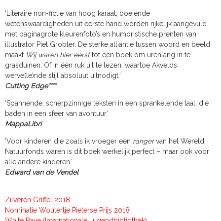
‘Literaire non-fictie van hoog karaat; boeiende
wetenswaardigheden uit eerste hand worden rijkelijk aangevuld
met paginagrote kleurenfoto’s en humoristische prenten van
illustrator Piet Grobler. De sterke alliantie tussen woord en beeld
maakt
Wij waren hier eerst
tot een boek om urenlang in te
grasduinen. Of in één ruk uit te lezen, waartoe Akvelds
werve(le)nde stijl absoluut uitnodigt.’
Cutting Edge****
‘Spannende, scherpzinnige teksten in een sprankelende taal, die
baden in een sfeer van avontuur.’
MappaLibri
‘Voor kinderen die zoals ik vroeger een
ranger
van het Wereld
Natuurfonds waren is dit boek werkelijk perfect – maar ook voor
alle andere kinderen.’
Edward van de Vendel
Zilveren Griffel 2018
Nominatie Woutertje Pieterse Prijs 2018
White Rave (Internationale Jugendbibliothek)