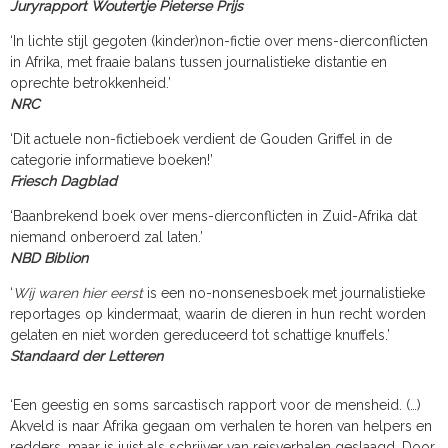
Juryrapport Woutertje Pieterse Prijs
‘In lichte stijl gegoten (kinder)non-fictie over mens-dierconflicten
in Afrika, met fraaie balans tussen journalistieke distantie en
oprechte betrokkenheid.’
NRC
‘Dit actuele non-fictieboek verdient de Gouden Griffel in de
categorie informatieve boeken!’
Friesch Dagblad
‘Baanbrekend boek over mens-dierconflicten in Zuid-Afrika dat
niemand onberoerd zal laten.’
NBD Biblion
‘
Wij waren hier eerst
is een no-nonsenesboek met journalistieke
reportages op kindermaat, waarin de dieren in hun recht worden
gelaten en niet worden gereduceerd tot schattige knuffels.’
Standaard der Letteren
‘Een geestig en soms sarcastisch rapport voor de mensheid. (…)
Akveld is naar Afrika gegaan om verhalen te horen van helpers en
redders, maar is juist als schrijver van reisverhalen geslaagd. Door