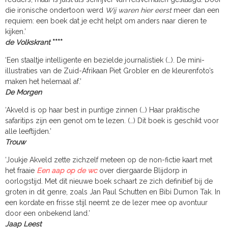
die ironische ondertoon werd
Wij waren hier eerst
meer dan een
requiem: een boek dat je echt helpt om anders naar dieren te
kijken.’
de Volkskrant
****
‘Een staaltje intelligente en bezielde journalistiek (…). De mini-
illustraties van de Zuid-Afrikaan Piet Grobler en de kleurenfoto’s
maken het helemaal af.’
De Morgen
‘Akveld is op haar best in puntige zinnen (…) Haar praktische
safaritips zijn een genot om te lezen. (…) Dit boek is geschikt voor
alle leeftijden.’
Trouw
‘Joukje Akveld zette zichzelf meteen op de non-fictie kaart met
het fraaie
Een aap op de wc
over diergaarde Blijdorp in
oorlogstijd. Met dit nieuwe boek schaart ze zich definitief bij de
groten in dit genre, zoals Jan Paul Schutten en Bibi Dumon Tak. In
een kordate en frisse stijl neemt ze de lezer mee op avontuur
door een onbekend land.’
Jaap Leest