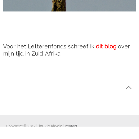
Voor het Letterenfonds schreef ik
dit blog
over
mijn tijd in Zuid-Afrika.
Copyright © 2017 |
Joukje Akveld
|
contact
nieuws
|
werk